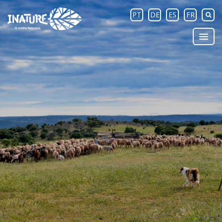
PT
DE
ES
FR